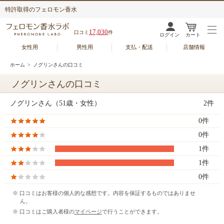
特許取得のフェロモン香水
17,030
口コミ
件
ログイン
カート
女性用
男性用
支払・配送
店舗情報
ホーム
> ノグリンさんの口コミ
ノグリンさんの口コミ
ノグリンさん（51歳・女性）
2件
0件
0件
1件
1件
0件
※ 口コミはお客様の個人的な感想です。内容を保証するものではありませ
ん。
※ 口コミはご購入者様の
マイページ
で行うことができます。