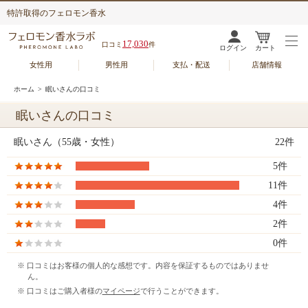
特許取得のフェロモン香水
17,030
口コミ
件
ログイン
カート
女性用
男性用
支払・配送
店舗情報
ホーム
> 眠いさんの口コミ
眠いさんの口コミ
眠いさん（55歳・女性）
22件
5件
11件
4件
2件
0件
※ 口コミはお客様の個人的な感想です。内容を保証するものではありませ
ん。
※ 口コミはご購入者様の
マイページ
で行うことができます。