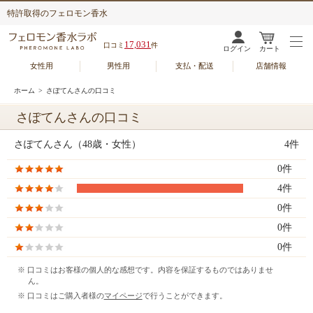
特許取得のフェロモン香水
17,031
口コミ
件
ログイン
カート
女性用
男性用
支払・配送
店舗情報
ホーム
> さぽてんさんの口コミ
さぽてんさんの口コミ
さぽてんさん（48歳・女性）
4件
0件
4件
0件
0件
0件
※ 口コミはお客様の個人的な感想です。内容を保証するものではありませ
ん。
※ 口コミはご購入者様の
マイページ
で行うことができます。