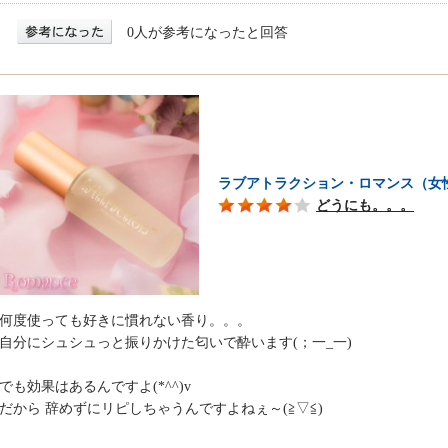
0人が参考になったと回答
ラブアトラクション・ロマンス（女
どうにも。。。
何度使っても好きに慣れない香り。。。
自分にシュシュっと振りかけた匂いで酔います(；一_一)
でも効果はあるんですよ(*^^)v
だから 辞めずにリピしちゃうんですよねぇ～(≧▽≦)