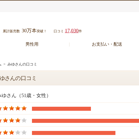
30万本
17,030
累計販売数
突破！
口コミ
件
男性用
お支払い・配送
ム
> みゆさんの口コミ
ゆさんの口コミ
みゆさん（51歳・女性）