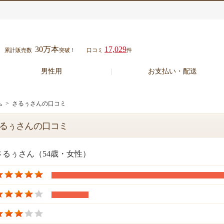
30万本
17,029
累計販売数
突破！
口コミ
件
男性用
お支払い・配送
ム
> さるぅさんの口コミ
るぅさんの口コミ
さるぅさん（54歳・女性）