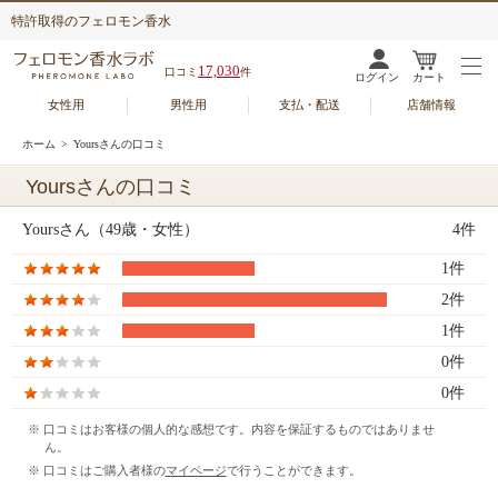
特許取得のフェロモン香水
17,030
口コミ
件
ログイン
カート
女性用
男性用
支払・配送
店舗情報
ホーム
> Yoursさんの口コミ
Yoursさんの口コミ
Yoursさん（49歳・女性）
4件
1件
2件
1件
0件
0件
※ 口コミはお客様の個人的な感想です。内容を保証するものではありませ
ん。
※ 口コミはご購入者様の
マイページ
で行うことができます。