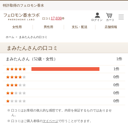
特許取得のフェロモン香水
17,030
口コミ
件
ログイン
カート
女性用
男性用
支払・配送
店舗情報
ホーム
> まみたんさんの口コミ
まみたんさんの口コミ
まみたんさん（52歳・女性）
1件
1件
0件
0件
0件
0件
※ 口コミはお客様の個人的な感想です。内容を保証するものではありませ
ん。
※ 口コミはご購入者様の
マイページ
で行うことができます。