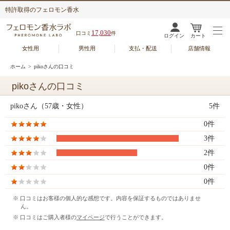
特許取得のフェロモン香水
17,030
口コミ
件
ログイン
カート
女性用
男性用
支払・配送
店舗情報
ホーム
> pikoさんの口コミ
pikoさんの口コミ
pikoさん（57歳・女性）
5件
0件
3件
2件
0件
0件
※ 口コミはお客様の個人的な感想です。内容を保証するものではありませ
ん。
※ 口コミはご購入者様の
マイページ
で行うことができます。