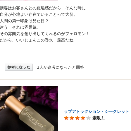
接客はお客さんとの距離感だから、そんな時に
自分が心地よい存在でいることって大切。
人間の第一印象は見た目？
違う！それは雰囲気。
その雰囲気を創り出してくれるのがフェロモン！
だから、いいじょんこの香水！最高だね
2人が参考になったと回答
ラブアトラクション・シークレット
素敵！