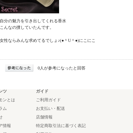
自分の魅力を引き出してくれる香水
こんなの捜していたんです。
女性ならみんな求めてるでしょ♪(●＾U＾●)にこにこ
0人が参考になったと回答
ンツ
ガイド
モンとは
ご利用ガイド
ラム
お支払い・配送
せ
店舗情報
ア情報
特定商取引法に基づく表記