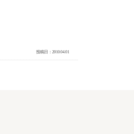
投稿日：2010.04.01