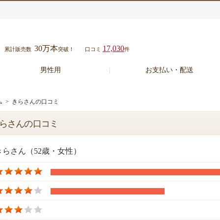
30万本
17,030
累計販売数
突破！
口コミ
件
男性用
お支払い・配送
ム
> きらさんの口コミ
らさんの口コミ
きらさん（52歳・女性）