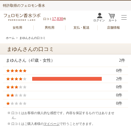
特許取得のフェロモン香水
17,030
口コミ
件
ログイン
カート
女性用
男性用
支払・配送
店舗情報
ホーム
> まゆんさんの口コミ
まゆんさんの口コミ
まゆんさん（47歳・女性）
2件
0件
2件
0件
0件
0件
※ 口コミはお客様の個人的な感想です。内容を保証するものではありませ
ん。
※ 口コミはご購入者様の
マイページ
で行うことができます。